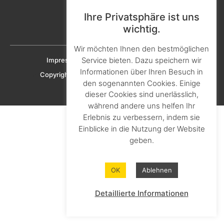
Aktuelles & Presse
Karriere & Ausbildung
Ihre Privatsphäre ist uns
wichtig.
Downloads
Wir möchten Ihnen den bestmöglichen
Service bieten. Dazu speichern wir
Impressum
Datenschutz
Cookie-Richtlinien
Informationen über Ihren Besuch in
Copyright © 2023 KNAPHEIDE SOLUTIONS GmbH
den sogenannten Cookies. Einige
dieser Cookies sind unerlässlich,
während andere uns helfen Ihr
Erlebnis zu verbessern, indem sie
Einblicke in die Nutzung der Website
geben.
OK
Ablehnen
Detaillierte Informationen