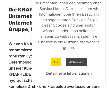
Wir möchten Ihnen den bestmöglichen
Service bieten. Dazu speichern wir
Die KNAPHEIDE
Informationen über Ihren Besuch in
Unternehmensgruppe – ein
den sogenannten Cookies. Einige
Unternehmen der HANSA-FLEX
dieser Cookies sind unerlässlich,
Gruppe, Bremen
während andere uns helfen Ihr
Erlebnis zu verbessern, indem sie
Einblicke in die Nutzung der Website
Wir von KNAPHEIDE sind seit Jahrzehnten ein
geben.
renommierter Hersteller hochwertiger und extrem
robuster Hydraulik-System und haben unsere
Liefermöglichkeiten, mit Blick auf den Bedarf
OK
Ablehnen
unserer Kunden, konsequent erweitert. Die
Detaillierte Informationen
KNAPHEIDE SOLUTIONS GmbH in Beckum liefert
hydraulische Verbindungstechnik sowie
komplexe Dreh- und Frästeile zuverlässig unsere
anspruchsvollen OEM-Kunden weltweit. Wir
beschäftigen rund fünfhundert Mitarbeiter auf
50.000 m2 Produktionsfläche in Deutschland.