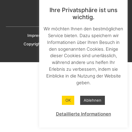
Aktuelles & Presse
Karriere & Ausbildung
Ihre Privatsphäre ist uns
wichtig.
Downloads
Wir möchten Ihnen den bestmöglichen
Service bieten. Dazu speichern wir
Impressum
Datenschutz
Cookie-Richtlinien
Informationen über Ihren Besuch in
Copyright © 2023 KNAPHEIDE SOLUTIONS GmbH
den sogenannten Cookies. Einige
dieser Cookies sind unerlässlich,
während andere uns helfen Ihr
Erlebnis zu verbessern, indem sie
Einblicke in die Nutzung der Website
geben.
OK
Ablehnen
Detaillierte Informationen