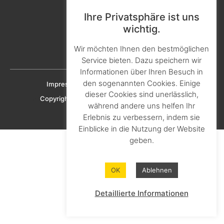
Kontakt & Ansprechpartner
Ihre Privatsphäre ist uns
Aktuelles & Presse
wichtig.
Karriere & Ausbildung
Wir möchten Ihnen den bestmöglichen
Downloads
Service bieten. Dazu speichern wir
Informationen über Ihren Besuch in
den sogenannten Cookies. Einige
Impressum
Datenschutz
Cookie-Richtlinien
dieser Cookies sind unerlässlich,
Copyright © 2023 KNAPHEIDE SOLUTIONS GmbH
während andere uns helfen Ihr
Erlebnis zu verbessern, indem sie
Einblicke in die Nutzung der Website
geben.
OK
Ablehnen
Detaillierte Informationen