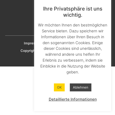
Kontakt & Ansprechpartner
Ihre Privatsphäre ist uns
Aktuelles & Presse
wichtig.
Karriere & Ausbildung
Wir möchten Ihnen den bestmöglichen
Downloads
Service bieten. Dazu speichern wir
Informationen über Ihren Besuch in
den sogenannten Cookies. Einige
Impressum
Datenschutz
Cookie-Richtlinien
dieser Cookies sind unerlässlich,
Copyright © 2023 KNAPHEIDE SOLUTIONS GmbH
während andere uns helfen Ihr
Erlebnis zu verbessern, indem sie
Einblicke in die Nutzung der Website
geben.
OK
Ablehnen
Detaillierte Informationen