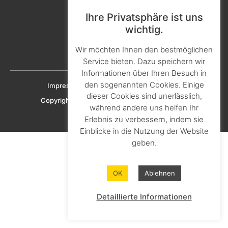
Kontakt & Ansprechpartner
Ihre Privatsphäre ist uns
Aktuelles & Presse
wichtig.
Karriere & Ausbildung
Wir möchten Ihnen den bestmöglichen
Downloads
Service bieten. Dazu speichern wir
Informationen über Ihren Besuch in
den sogenannten Cookies. Einige
Impressum
Datenschutz
Cookie-Richtlinien
dieser Cookies sind unerlässlich,
Copyright © 2023 KNAPHEIDE SOLUTIONS GmbH
während andere uns helfen Ihr
Erlebnis zu verbessern, indem sie
Einblicke in die Nutzung der Website
geben.
OK
Ablehnen
Detaillierte Informationen