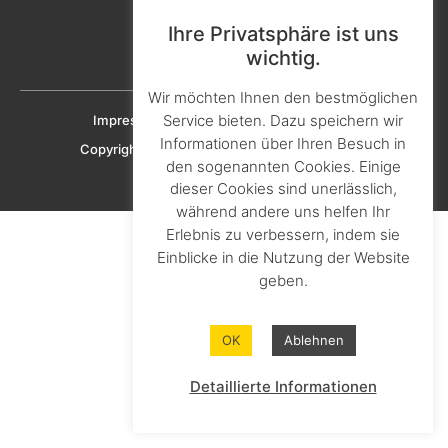
Aktuelles & Presse
Karriere & Ausbildung
Ihre Privatsphäre ist uns
wichtig.
Downloads
Wir möchten Ihnen den bestmöglichen
Service bieten. Dazu speichern wir
Impressum
Datenschutz
Cookie-Richtlinien
Informationen über Ihren Besuch in
Copyright © 2023 KNAPHEIDE SOLUTIONS GmbH
den sogenannten Cookies. Einige
dieser Cookies sind unerlässlich,
während andere uns helfen Ihr
Erlebnis zu verbessern, indem sie
Einblicke in die Nutzung der Website
geben.
OK
Ablehnen
Detaillierte Informationen