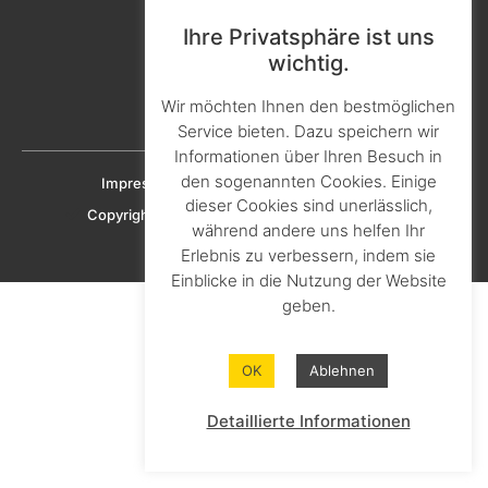
Kontakt & Ansprechpartner
Ihre Privatsphäre ist uns
Aktuelles & Presse
wichtig.
Karriere & Ausbildung
Wir möchten Ihnen den bestmöglichen
Downloads
Service bieten. Dazu speichern wir
Informationen über Ihren Besuch in
den sogenannten Cookies. Einige
Impressum
Datenschutz
Cookie-Richtlinien
dieser Cookies sind unerlässlich,
Copyright © 2023 KNAPHEIDE SOLUTIONS GmbH
während andere uns helfen Ihr
Erlebnis zu verbessern, indem sie
Einblicke in die Nutzung der Website
geben.
OK
Ablehnen
Detaillierte Informationen