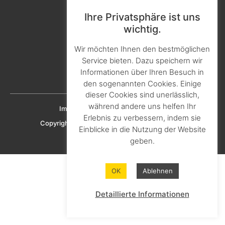
Qualität & Zertifikate
Ihre Privatsphäre ist uns
Manufacturing
wichtig.
Kontakt & Ansprechpartner
Wir möchten Ihnen den bestmöglichen
Aktuelles & Presse
Service bieten. Dazu speichern wir
Karriere & Ausbildung
Informationen über Ihren Besuch in
Downloads
den sogenannten Cookies. Einige
dieser Cookies sind unerlässlich,
während andere uns helfen Ihr
Imprint
Privacy policy
Cookie policy
Erlebnis zu verbessern, indem sie
Copyright © 2023 KNAPHEIDE SOLUTIONS GmbH
Einblicke in die Nutzung der Website
geben.
OK
Ablehnen
Detaillierte Informationen