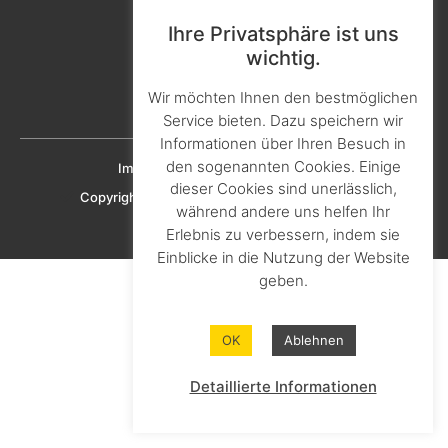
Kontakt & Ansprechpartner
Ihre Privatsphäre ist uns
Aktuelles & Presse
wichtig.
Karriere & Ausbildung
Wir möchten Ihnen den bestmöglichen
Downloads
Service bieten. Dazu speichern wir
Informationen über Ihren Besuch in
den sogenannten Cookies. Einige
Imprint
Privacy policy
Cookie policy
dieser Cookies sind unerlässlich,
Copyright © 2023 KNAPHEIDE SOLUTIONS GmbH
während andere uns helfen Ihr
Erlebnis zu verbessern, indem sie
Einblicke in die Nutzung der Website
geben.
OK
Ablehnen
Detaillierte Informationen