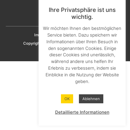
Aktuelles & Presse
Karriere & Ausbildung
Ihre Privatsphäre ist uns
wichtig.
Downloads
Wir möchten Ihnen den bestmöglichen
Service bieten. Dazu speichern wir
Imprint
Privacy policy
Cookie policy
Informationen über Ihren Besuch in
Copyright © 2023 KNAPHEIDE SOLUTIONS GmbH
den sogenannten Cookies. Einige
dieser Cookies sind unerlässlich,
während andere uns helfen Ihr
Erlebnis zu verbessern, indem sie
Einblicke in die Nutzung der Website
geben.
OK
Ablehnen
Detaillierte Informationen