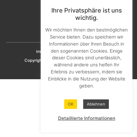
Kontakt & Ansprechpartner
Ihre Privatsphäre ist uns
Aktuelles & Presse
wichtig.
Karriere & Ausbildung
Wir möchten Ihnen den bestmöglichen
Downloads
Service bieten. Dazu speichern wir
Informationen über Ihren Besuch in
den sogenannten Cookies. Einige
Imprint
Privacy policy
Cookie policy
dieser Cookies sind unerlässlich,
Copyright © 2023 KNAPHEIDE SOLUTIONS GmbH
während andere uns helfen Ihr
Erlebnis zu verbessern, indem sie
Einblicke in die Nutzung der Website
geben.
OK
Ablehnen
Detaillierte Informationen